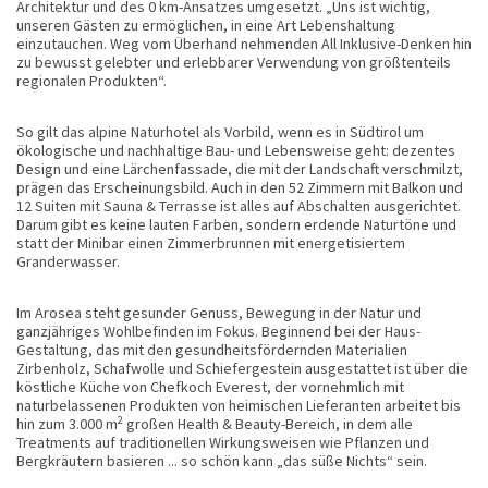
Architektur und des 0 km-Ansatzes umgesetzt. „Uns ist wichtig,
unseren Gästen zu ermöglichen, in eine Art Lebenshaltung
einzutauchen. Weg vom Überhand nehmenden All Inklusive-Denken hin
zu bewusst gelebter und erlebbarer Verwendung von größtenteils
regionalen Produkten“.
So gilt das alpine Naturhotel als Vorbild, wenn es in Südtirol um
ökologische und nachhaltige Bau- und Lebensweise geht: dezentes
Design und eine Lärchenfassade, die mit der Landschaft verschmilzt,
prägen das Erscheinungsbild. Auch in den 52 Zimmern mit Balkon und
12 Suiten mit Sauna & Terrasse ist alles auf Abschalten ausgerichtet.
Darum gibt es keine lauten Farben, sondern erdende Naturtöne und
statt der Minibar einen Zimmerbrunnen mit energetisiertem
Granderwasser.
Im Arosea steht gesunder Genuss, Bewegung in der Natur und
ganzjähriges Wohlbefinden im Fokus. Beginnend bei der Haus-
Gestaltung, das mit den gesundheitsfördernden Materialien
Zirbenholz, Schafwolle und Schiefergestein ausgestattet ist über die
köstliche Küche von Chefkoch Everest, der vornehmlich mit
naturbelassenen Produkten von heimischen Lieferanten arbeitet bis
2
hin zum 3.000 m
großen Health & Beauty-Bereich, in dem alle
Treatments auf traditionellen Wirkungsweisen wie Pflanzen und
Bergkräutern basieren ... so schön kann „das süße Nichts“ sein.