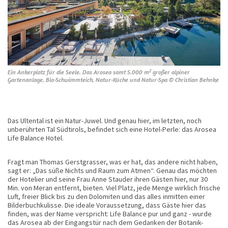
2
Ein Ankerplatz für die Seele. Das Arosea samt 5.000 m
großer alpiner
Gartenanlage, Bio-Schwimmteich, Natur-Küche und Natur-Spa © Christian Behnke
Das Ultental ist ein Natur-Juwel. Und genau hier, im letzten, noch
unberührten Tal Südtirols, befindet sich eine Hotel-Perle: das Arosea
Life Balance Hotel.
Fragt man Thomas Gerstgrasser, was er hat, das andere nicht haben,
sagt er: „Das süße Nichts und Raum zum Atmen“. Genau das möchten
der Hotelier und seine Frau Anne Stauder ihren Gästen hier, nur 30
Min. von Meran entfernt, bieten. Viel Platz, jede Menge wirklich frische
Luft, freier Blick bis zu den Dolomiten und das alles inmitten einer
Bilderbuchkulisse. Die ideale Voraussetzung, dass Gäste hier das
finden, was der Name verspricht: Life Balance pur und ganz - wurde
das Arosea ab der Eingangstür nach dem Gedanken der Botanik-