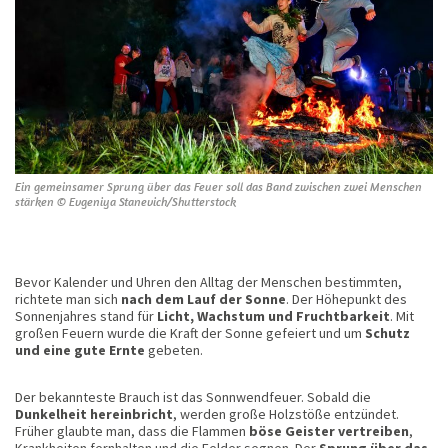
Ein gemeinsamer Sprung über das Feuer soll das Band zwischen zwei Menschen
stärken © Evgeniya Stanevich/Shutterstock
Bevor Kalender und Uhren den Alltag der Menschen bestimmten,
richtete man sich
nach dem Lauf der Sonne
. Der Höhepunkt des
Sonnenjahres stand für
Licht, Wachstum und Fruchtbarkeit
. Mit
großen Feuern wurde die Kraft der Sonne gefeiert und um
Schutz
und eine gute Ernte
gebeten.
Der bekannteste Brauch ist das Sonnwendfeuer. Sobald die
Dunkelheit hereinbricht
, werden große Holzstöße entzündet.
Früher glaubte man, dass die Flammen
böse Geister vertreiben
,