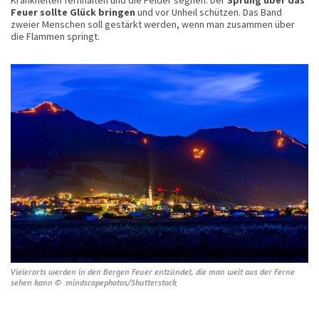
Krankheiten fernhalten und die Felder segnen. Der
Sprung über das
Feuer sollte Glück bringen
und vor Unheil schützen. Das Band
zweier Menschen soll gestärkt werden, wenn man zusammen über
die Flammen springt.
Vielerorts werden in den Bergen Feuer entzündet, die man weit aus der Ferne
sehen kann © mindscapephotos/Shutterstock