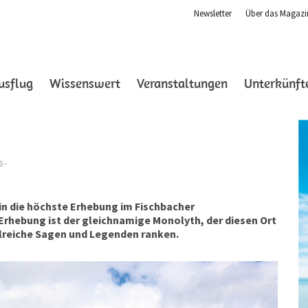
Newsletter
Über das Magazi
ent)
usflug
Wissenswert
Veranstaltungen
Unterkünft
6 -
ein die höchste Erhebung im Fischbacher
Erhebung ist der gleichnamige Monolyth, der diesen Ort
hlreiche Sagen und Legenden ranken.