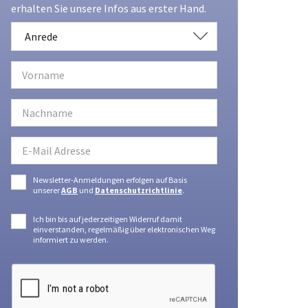
erhalten Sie unsere Infos aus erster Hand.
Anrede
Anrede
Newsletter-Anmeldungen erfolgen auf Basis
unserer
AGB
und
Datenschutzrichtlinie
.
Ich bin bis auf jederzeitigen Widerruf damit
einverstanden, regelmäßig über elektronischen Weg
informiert zu werden.