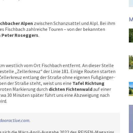
M
schbacher Alpen
zwischen Schanzsattel und Alpl. Bei ihm
tes Fischbach zahlreiche Touren – von der bekannten
 Peter Roseggers
.
km westlich vom Ort Fischbach entfernt. An dieser Stelle
estelle „Zellerkreuz“ der Linie 181. Einige Routen starten
 Zellerkreuz entlang der Straße ohne eigenen Fußgänger-
ben der Straße steht, weist uns eine
Tafel Richtung
 roten Markierung durch
dichten Fichtenwald
auf einer
Etwa 30 Minuten später führt uns eine Abzweigung nach
ird.
dooractive.com
.
e sich die März-April-Ausgabe 2022 des REISEN-Magazins