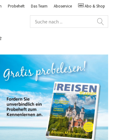
n
Probeheft
Das Team
Aboservice
Abo & Shop
e