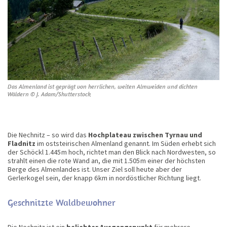
Das Almenland ist geprägt von herrlichen, weiten Almweiden und dichten
Wäldern © J. Adam/Shutterstock
Die Nechnitz – so wird das
Hochplateau zwischen Tyrnau und
Fladnitz
im oststeirischen Almenland genannt. Im Süden erhebt sich
der Schöckl 1.445 m hoch, richtet man den Blick nach Nordwesten, so
strahlt einen die rote Wand an, die mit 1.505 m einer der höchsten
Berge des Almenlandes ist. Unser Ziel soll heute aber der
Gerlerkogel sein, der knapp 6 km in nordöstlicher Richtung liegt.
Geschnitzte Waldbewohner
Die Nechnitz ist ein
beliebter Ausgangspunkt
für mehrere