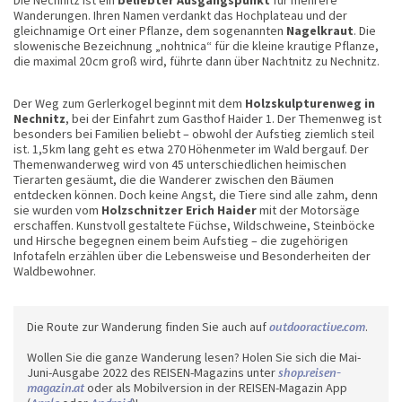
Wanderungen. Ihren Namen verdankt das Hochplateau und der
gleichnamige Ort einer Pflanze, dem sogenannten
Nagelkraut
. Die
slowenische Bezeichnung „nohtnica“ für die kleine krautige Pflanze,
die maximal 20 cm groß wird, führte dann über Nachtnitz zu Nechnitz.
Der Weg zum Gerlerkogel beginnt mit dem
Holzskulpturenweg in
Nechnitz
, bei der Einfahrt zum Gasthof Haider 1. Der Themenweg ist
besonders bei Familien beliebt – obwohl der Aufstieg ziemlich steil
ist. 1,5 km lang geht es etwa 270 Höhenmeter im Wald bergauf. Der
Themenwanderweg wird von 45 unterschiedlichen heimischen
Tierarten gesäumt, die die Wanderer zwischen den Bäumen
entdecken können. Doch keine Angst, die Tiere sind alle zahm, denn
sie wurden vom
Holzschnitzer Erich Haider
mit der Motorsäge
erschaffen. Kunstvoll gestaltete Füchse, Wildschweine, Steinböcke
und Hirsche begegnen einem beim Aufstieg – die zugehörigen
Infotafeln erzählen über die Lebensweise und Besonderheiten der
Waldbewohner.
Die Route zur Wanderung finden Sie auch auf
outdooractive.com
.
Wollen Sie die ganze Wanderung lesen? Holen Sie sich die Mai-
Juni-Ausgabe 2022 des REISEN-Magazins unter
shop.reisen-
magazin.at
oder als Mobilversion in der REISEN-Magazin App