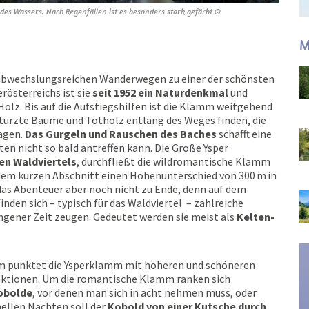
des Wassers. Nach Regenfällen ist es besonders stark gefärbt ©
M
abwechslungsreichen Wanderwegen zu einer der schönsten
rösterreichs ist sie
seit 1952 ein Naturdenkmal
und
Holz. Bis auf die Aufstiegshilfen ist die Klamm weitgehend
ürzte Bäume und Totholz entlang des Weges finden, die
agen.
Das Gurgeln und Rauschen des Baches
schafft eine
n nicht so bald antreffen kann. Die Große Ysper
en Waldviertels
, durchfließt die wildromantische Klamm
 dem kurzen Abschnitt einen Höhenunterschied von 300 m in
as Abenteuer aber noch nicht zu Ende, denn auf dem
 finden sich – typisch für das Waldviertel – zahlreiche
ngener Zeit zeugen. Gedeutet werden sie meist als
Kelten-
mm punktet die Ysperklamm mit höheren und schöneren
aktionen. Um die romantische Klamm ranken sich
Kobolde
, vor denen man sich in acht nehmen muss, oder
hellen Nächten soll der
Kobold von einer Kutsche durch