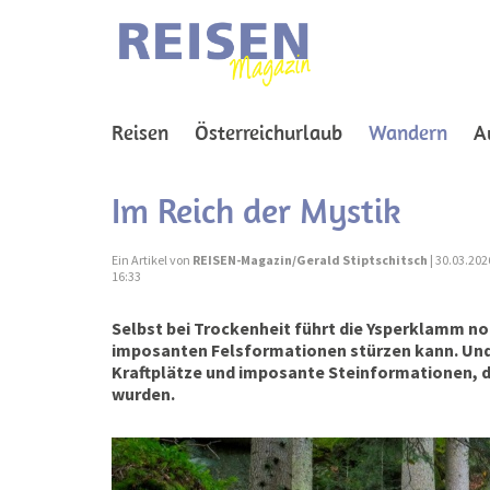
(curr
Reisen
Österreichurlaub
Wandern
A
Im Reich der Mystik
Ein Artikel von
REISEN-Magazin/Gerald Stiptschitsch
| 30.03.202
16:33
Selbst bei Trockenheit führt die Ysperklamm no
imposanten Felsformationen stürzen kann. Und w
Kraftplätze und imposante Steinformationen, d
wurden.