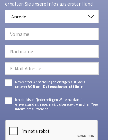
erhalten Sie unsere Infos aus erster Hand.
Anrede
Anrede
Newsletter-Anmeldungen erfolgen auf Basis
unserer
AGB
und
Datenschutzrichtlinie
.
Ich bin bis auf jederzeitigen Widerruf damit
einverstanden, regelmäßig über elektronischen Weg
informiert zu werden.