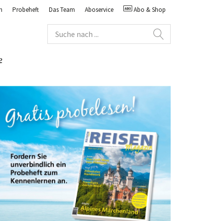
n
Probeheft
Das Team
Aboservice
Abo & Shop
e