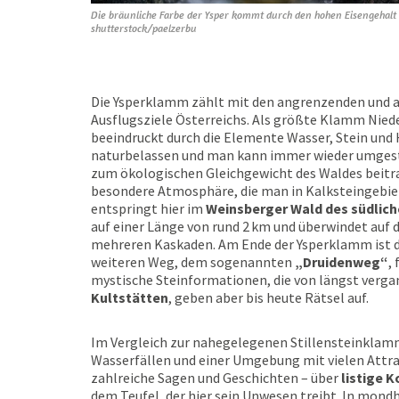
Die bräunliche Farbe der Ysper kommt durch den hohen Eisengehalt 
shutterstock/paelzerbu
Die Ysperklamm zählt mit den angrenzenden und 
Ausflugsziele Österreichs. Als größte Klamm Niede
beeindruckt durch die Elemente Wasser, Stein und 
naturbelassen und man kann immer wieder umgest
zum ökologischen Gleichgewicht des Waldes beitr
besondere Atmosphäre, die man in Kalksteingebiete
entspringt hier im
Weinsberger Wald des südlich
auf einer Länge von rund 2 km und überwindet auf
mehreren Kaskaden. Am Ende der Ysperklamm ist d
weiteren Weg, dem sogenannten
„Druidenweg“
,
mystische Steinformationen, die von längst verga
Kultstätten
, geben aber bis heute Rätsel auf.
Im Vergleich zur nahegelegenen Stillenstein­kla
Wasserfällen und einer Umgebung mit vielen Attr
zahlreiche Sagen und Geschichten – über
listige 
dem Teufel, der hier sein Unwesen treibt. In mond