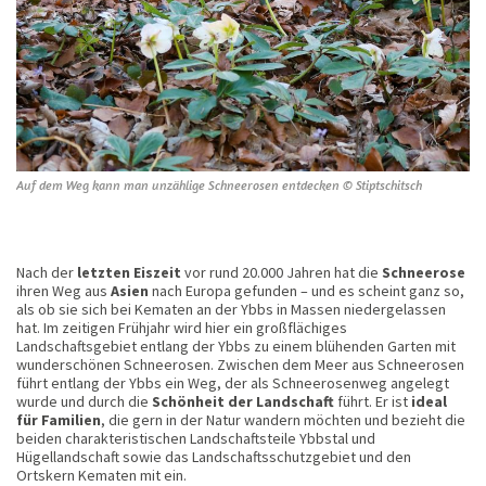
Auf dem Weg kann man unzählige Schneerosen entdecken © Stiptschitsch
Nach der
letzten Eiszeit
vor rund 20.000 Jahren hat die
Schneerose
ihren Weg aus
Asien
nach Europa gefunden – und es scheint ganz so,
als ob sie sich bei Kematen an der Ybbs in Massen niedergelassen
hat. Im zeitigen Frühjahr wird hier ein großflächiges
Landschaftsgebiet entlang der Ybbs zu einem blühenden Garten mit
wunderschönen Schneerosen. Zwischen dem Meer aus Schneerosen
führt entlang der Ybbs ein Weg, der als Schneerosenweg angelegt
wurde und durch die
Schönheit der Landschaft
führt. Er ist
ideal
für Familien
, die gern in der Natur wandern möchten und bezieht die
beiden charakteristischen Landschaftsteile Ybbstal und
Hügellandschaft sowie das Landschaftsschutzgebiet und den
Ortskern Kematen mit ein.